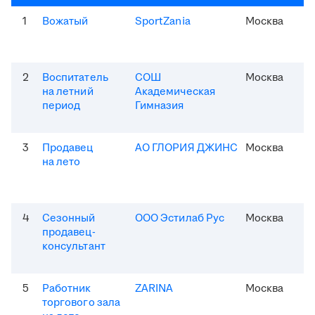
1
Вожатый
SportZania
Москва
2
Воспитатель
СОШ
Москва
на летний
Академическая
период
Гимназия
3
Продавец
АО ГЛОРИЯ ДЖИНС
Москва
на лето
4
Сезонный
ООО Эстилаб Рус
Москва
продавец-
консультант
5
Работник
ZARINA
Москва
торгового зала