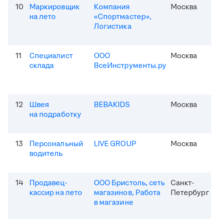
10
Маркировщик
Компания
Москва
на лето
«Спортмастер»,
Логистика
11
Специалист
ООО
Москва
склада
ВсеИнструменты.ру
12
Швея
BEBAKIDS
Москва
на подработку
13
Персональный
LIVE GROUP
Москва
водитель
14
Продавец-
ООО Бристоль, сеть
Санкт-
кассир на лето
магазинов, Работа
Петербург
в магазине