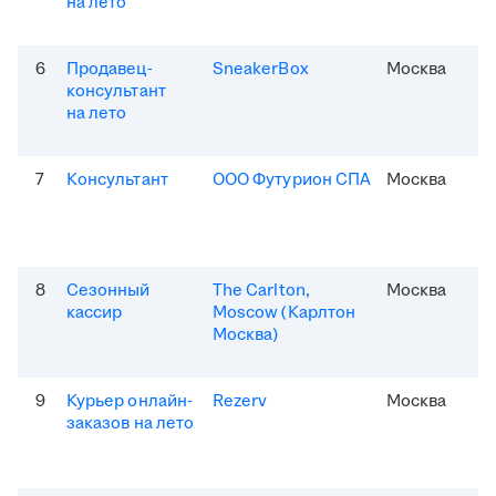
на лето
6
Продавец-
SneakerBox
Москва
консультант
на лето
7
Консультант
ООО Футурион СПА
Москва
8
Сезонный
The Carlton,
Москва
кассир
Moscow (Карлтон
Москва)
9
Курьер онлайн-
Rezerv
Москва
заказов на лето