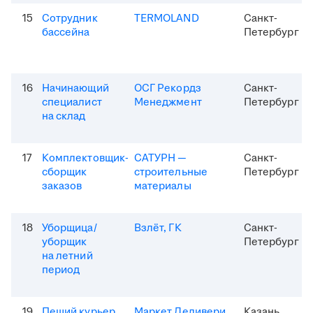
15
Сотрудник
TERMOLAND
Санкт-
бассейна
Петербург
16
Начинающий
ОСГ Рекордз
Санкт-
специалист
Менеджмент
Петербург
на склад
17
Комплектовщик-
САТУРН —
Санкт-
сборщик
строительные
Петербург
заказов
материалы
18
Уборщица/
Взлёт, ГК
Санкт-
уборщик
Петербург
на летний
период
19
Пеший курьер
Маркет Деливери
Казань