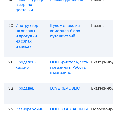
в сервис
доставки
20
Инструктор
Будем знакомы —
Казань
на сплавы
камерное бюро
и прогулки
путешествий
на сапах
и каяках
21
Продавец-
ООО Бристоль, сеть
Екатеринбур
кассир
магазинов, Работа
в магазине
22
Продавец
LOVE REPUBLIC
Екатеринбур
23
Разнорабочий
ООО СЗ АКВА СИТИ
Новосибирск