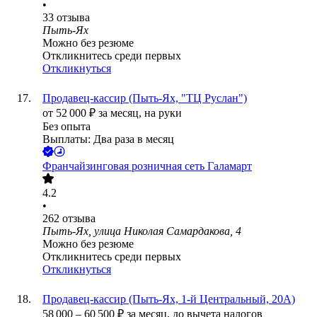
•
33
отзыва
Пыть-Ях
Можно без резюме
Откликнитесь среди первых
Откликнуться
Продавец-кассир (Пыть-Ях, "ТЦ Руслан")
от
52 000
₽
за месяц,
на руки
Без опыта
Выплаты: Два раза в месяц
Франчайзинговая розничная сеть Галамарт
4.2
•
262
отзыва
Пыть-Ях, улица Николая Самардакова, 4
Можно без резюме
Откликнитесь среди первых
Откликнуться
Продавец-кассир (Пыть-Ях, 1-й Центральный, 20А)
58 000
–
60 500
₽
за месяц,
до вычета налогов