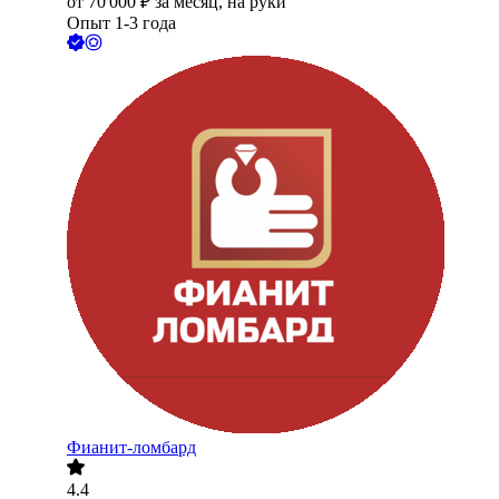
от
70 000
₽
за месяц,
на руки
Опыт 1-3 года
Фианит-ломбард
4.4