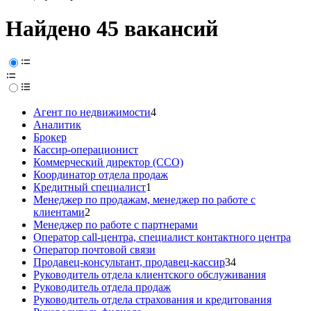
Найдено 45 вакансий
Агент по недвижимости
4
Аналитик
Брокер
Кассир-операционист
Коммерческий директор (CCO)
Координатор отдела продаж
Кредитный специалист
1
Менеджер по продажам, менеджер по работе с
клиентами
2
Менеджер по работе с партнерами
Оператор call-центра, специалист контактного центра
Оператор почтовой связи
Продавец-консультант, продавец-кассир
34
Руководитель отдела клиентского обслуживания
Руководитель отдела продаж
Руководитель отдела страхования и кредитования