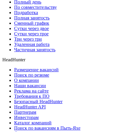
Полный день
По совместительству
Подработка
Полная занятость
Сменный график
Сутки через двое
Сутки через трое
Три через три
Удаленная работа
Частичная занятость
HeadHunter
Размещение вакансий
Поиск по резюме
О компании
Наши вакансии
Реклама на сайте
Требования к ПО
Безопасный HeadHunter
HeadHunter API
Партнерам
Инвесторам
Каталог компаний
Поиск по вакансиям в Пыть-Яхе